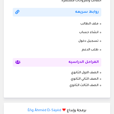
الطالب وشروحات مستمرة.
روابط سريعه
ملف الطالب
انشاء حساب
تسجيل دخول
طلب الدعم
المراحل الدراسيه
الصف الاول الثانوي
الصف الثاني الثانوي
الصف الثالث الثانوي
برمجة وإبداع
Èñg Ãhmëd Ël-Säyëd